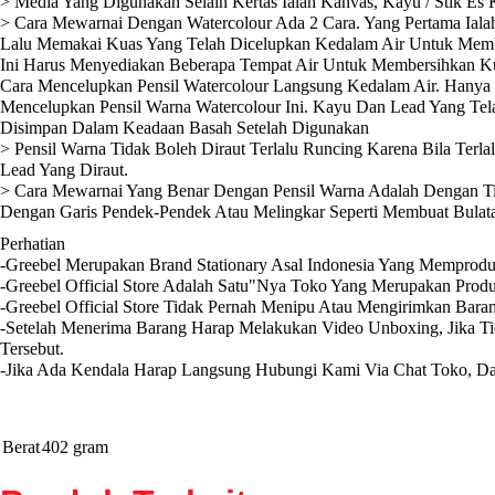
> Media Yang Digunakan Selain Kertas Ialah Kanvas, Kayu / Stik Es
> Cara Mewarnai Dengan Watercolour Ada 2 Cara. Yang Pertama Iala
Lalu Memakai Kuas Yang Telah Dicelupkan Kedalam Air Untuk Mem
Ini Harus Menyediakan Beberapa Tempat Air Untuk Membersihkan K
Cara Mencelupkan Pensil Watercolour Langsung Kedalam Air. Hanya
Mencelupkan Pensil Warna Watercolour Ini. Kayu Dan Lead Yang Te
Disimpan Dalam Keadaan Basah Setelah Digunakan
> Pensil Warna Tidak Boleh Diraut Terlalu Runcing Karena Bila Ter
Lead Yang Diraut.
> Cara Mewarnai Yang Benar Dengan Pensil Warna Adalah Dengan Ti
Dengan Garis Pendek-Pendek Atau Melingkar Seperti Membuat Bulat
Perhatian
-Greebel Merupakan Brand Stationary Asal Indonesia Yang Memprodu
-Greebel Official Store Adalah Satu"Nya Toko Yang Merupakan Produ
-Greebel Official Store Tidak Pernah Menipu Atau Mengirimkan Bara
-Setelah Menerima Barang Harap Melakukan Video Unboxing, Jika T
Tersebut.
-Jika Ada Kendala Harap Langsung Hubungi Kami Via Chat Toko, Da
Berat
402 gram