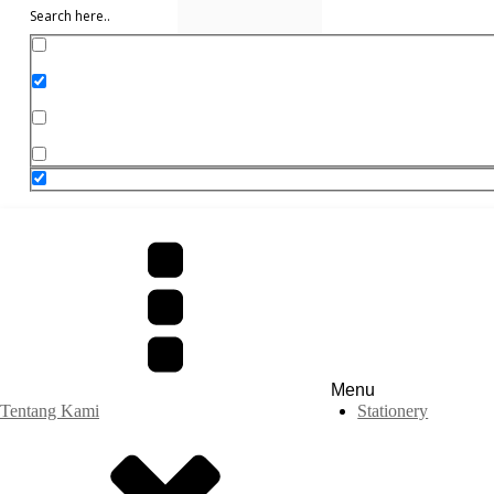
Exact matches only
Search in title
Search in content
Menu
Tentang Kami
Stationery