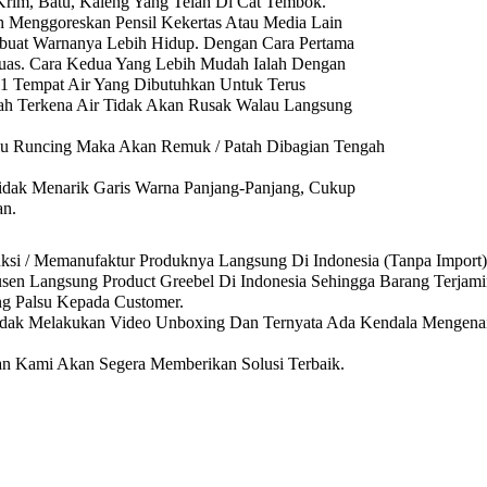
 Krim, Batu, Kaleng Yang Telah Di Cat Tembok.
h Menggoreskan Pensil Kekertas Atau Media Lain
buat Warnanya Lebih Hidup. Dengan Cara Pertama
uas. Cara Kedua Yang Lebih Mudah Ialah Dengan
 1 Tempat Air Yang Dibutuhkan Untuk Terus
lah Terkena Air Tidak Akan Rusak Walau Langsung
lalu Runcing Maka Akan Remuk / Patah Dibagian Tengah
dak Menarik Garis Warna Panjang-Panjang, Cukup
an.
ksi / Memanufaktur Produknya Langsung Di Indonesia (Tanpa Import)
sen Langsung Product Greebel Di Indonesia Sehingga Barang Terjamin
ng Palsu Kepada Customer.
idak Melakukan Video Unboxing Dan Ternyata Ada Kendala Mengenai
n Kami Akan Segera Memberikan Solusi Terbaik.