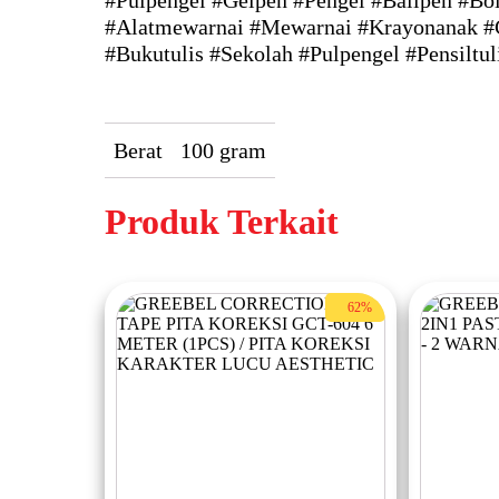
#Pulpengel #Gelpen #Pengel #Ballpen #Bol
#Alatmewarnai #Mewarnai #Krayonanak #Cra
#Bukutulis #Sekolah #Pulpengel #Pensiltuli
Berat
100 gram
Produk Terkait
62%