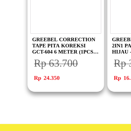
GREEBEL CORRECTION
GREEB
TAPE PITA KOREKSI
2IN1 P
GCT-604 6 METER (1PCS) /
HIJAU 
PITA KOREKSI
Rp
63.700
Rp
KARAKTER LUCU
AESTHETIC
Harga
Harga
Harga
aslinya
saat
aslinya
Rp
24.350
Rp
16.
adalah:
ini
adalah:
Rp 63.700.
adalah:
Rp 32.30
Rp 24.350.