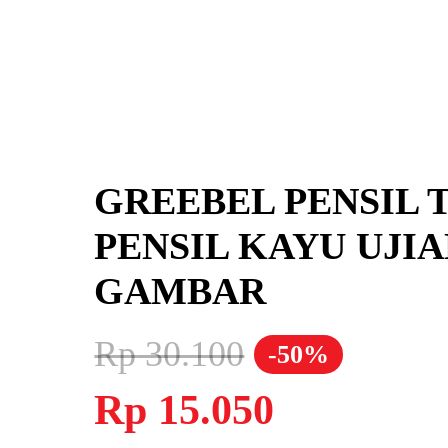
GREEBEL PENSIL T
PENSIL KAYU UJIA
GAMBAR
Rp
30.100
-50%
Harga
Harga
Rp
15.050
aslinya
saat
adalah:
ini
Rp 30.100.
adalah: