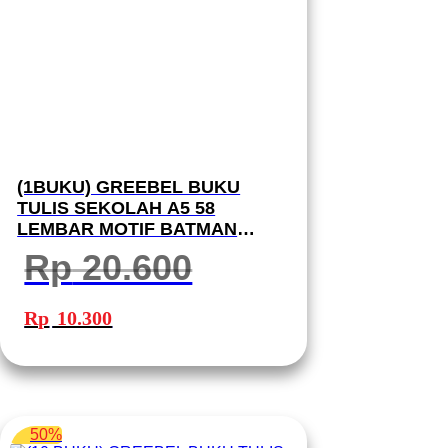
(1BUKU) GREEBEL BUKU
TULIS SEKOLAH A5 58
LEMBAR MOTIF BATMAN
(1PCS) GBBM 5802 I BUKU
Rp
20.600
TULIS GREEBEL
Harga
Harga
aslinya
saat
Rp
10.300
adalah:
ini
Rp 20.600.
adalah:
Rp 10.300.
50%