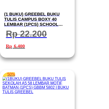
(1 BUKU) GREEBEL BUKU
TULIS CAMPUS BOXY 40
LEMBAR (1PCS) SCHOOL
BOOK B5 40-08 I BUKU TULIS
Rp
22.200
GREEBEL
Harga
Harga
aslinya
saat
Rp
6.400
adalah:
ini
Rp 22.200.
adalah:
Rp 6.400.
50%