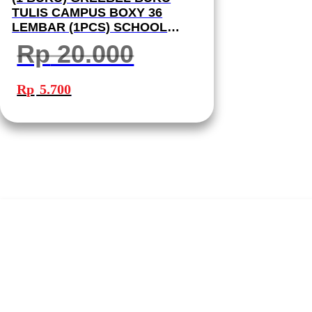
TULIS CAMPUS BOXY 36
LEMBAR (1PCS) SCHOOL
BOOK B5 36-11 I BUKU TULIS
Rp
20.000
GREEBEL
Harga
Harga
aslinya
saat
Rp
5.700
adalah:
ini
Rp 20.000.
adalah:
Rp 5.700.