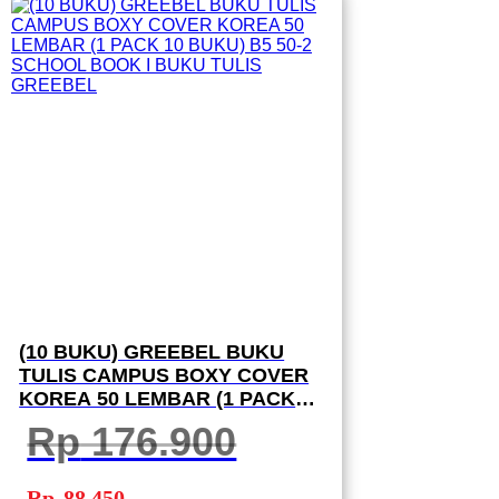
(10 BUKU) GREEBEL BUKU
TULIS CAMPUS BOXY COVER
KOREA 50 LEMBAR (1 PACK
10 BUKU) B5 50-2 SCHOOL
Rp
176.900
BOOK I BUKU TULIS GREEBEL
Harga
Harga
aslinya
saat
Rp
88.450