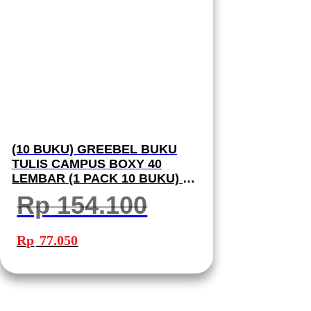
(10 BUKU) GREEBEL BUKU
TULIS CAMPUS BOXY 40
LEMBAR (1 PACK 10 BUKU) B5
40-7 SCHOOL BOOK I BUKU
Rp
154.100
TULIS GREEBEL
Harga
Harga
aslinya
saat
Rp
77.050
adalah:
ini
Rp 154.100.
adalah:
Rp 77.050.