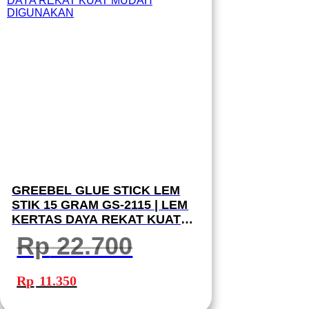
GREEBEL GLUE STICK LEM
STIK 15 GRAM GS-2115 | LEM
KERTAS DAYA REKAT KUAT
MUDAH DIGUNAKAN
Rp
22.700
Harga
Harga
aslinya
saat
Rp
11.350
adalah:
ini
Rp 22.700.
adalah:
Rp 11.350.