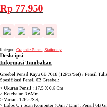
Harga
Harga
Rp
77.950
aslinya
saat
adalah:
ini
Rp 155.900.
adalah:
Rp 77.950.
Kategori:
Graphite Pencil
,
Stationery
Deskripsi
Informasi Tambahan
Greebel Pensil Kayu 6B 7018 (12Pcs/Set) / Pensil Tul
Spesifikasi Pensil 6B Greebel:
> Ukuran Pensil : 17,5 X 0,6 Cm
> Ketebalan 3.6Mm
> Varian: 12Pcs/Set,
> Lolos Uji Scan Komputer (Omr / Dmr): Pensil 6B G