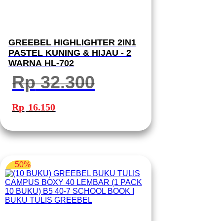
GREEBEL HIGHLIGHTER 2IN1
PASTEL KUNING & HIJAU - 2
WARNA HL-702
Rp
32.300
Harga
Harga
aslinya
saat
Rp
16.150
adalah:
ini
Rp 32.300.
adalah:
Rp 16.150.
50%