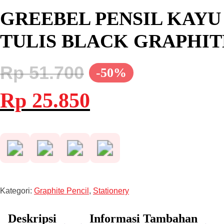
GREEBEL PENSIL KAYU 2
TULIS BLACK GRAPHIT
Rp
51.700
-50%
Harga
Harga
Rp
25.850
aslinya
saat
adalah:
ini
Rp 51.700.
adalah:
Rp 25.850.
Kategori:
Graphite Pencil
,
Stationery
Deskripsi
Informasi Tambahan