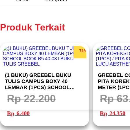
Produk Terkait
71%
(1 BUKU) GREEBEL BUKU
GREEBEL C
TULIS CAMPUS BOXY 40
PITA KOREKS
LEMBAR (1PCS) SCHOOL
METER (1PCS
BOOK B5 40-08 I BUKU TULIS
KARAKTER 
Rp
22.200
Rp
63
GREEBEL
Harga
Harga
Harga
Ha
aslinya
saat
aslinya
sa
Rp
6.400
Rp
24.350
adalah:
ini
adalah:
ini
Rp 22.200.
adalah:
Rp 63.700.
ad
Rp 6.400.
Rp