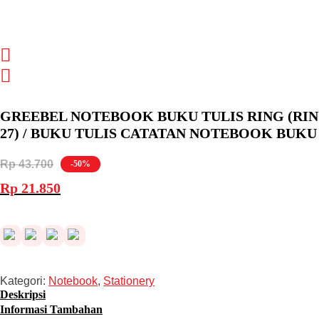
GREEBEL NOTEBOOK BUKU TULIS RING (RIN
27) / BUKU TULIS CATATAN NOTEBOOK BUKU
Rp
43.700
-50%
Harga
Harga
Rp
21.850
aslinya
saat
adalah:
ini
Rp 43.700.
adalah:
Rp 21.850.
Kategori:
Notebook
,
Stationery
Deskripsi
Informasi Tambahan