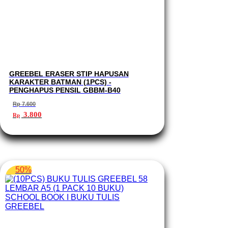
GREEBEL ERASER STIP HAPUSAN
KARAKTER BATMAN (1PCS) -
PENGHAPUS PENSIL GBBM-B40
Rp
7.600
Harga
Harga
3.800
Rp
aslinya
saat
adalah:
ini
Rp 7.600.
adalah:
Rp 3.800.
50%