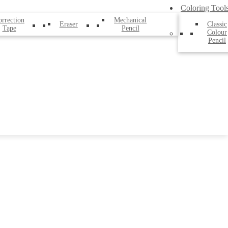
Coloring Tool
rrection
Mechanical
Eraser
Classic
Tape
Pencil
Colour
Pencil