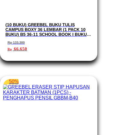
(10 BUKU) GREEBEL BUKU TULIS
CAMPUS BOXY 36 LEMBAR (1 PACK 10
BUKU) B5 36-11 SCHOOL BOOK I BUKU
TULIS GREEBEL
Rp
133.300
Harga
Harga
66.650
Rp
aslinya
saat
adalah:
ini
Rp 133.300.
adalah:
Rp 66.650.
50%