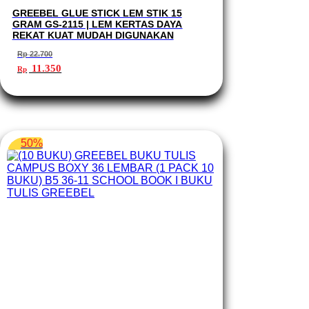
GREEBEL GLUE STICK LEM STIK 15
GRAM GS-2115 | LEM KERTAS DAYA
REKAT KUAT MUDAH DIGUNAKAN
Rp
22.700
Harga
Harga
11.350
Rp
aslinya
saat
adalah:
ini
Rp 22.700.
adalah:
Rp 11.350.
50%