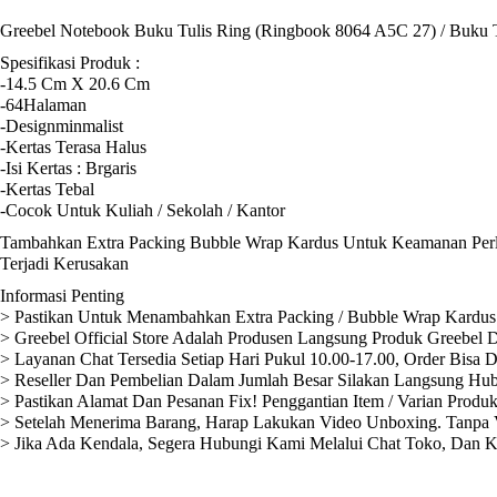
Greebel Notebook Buku Tulis Ring (Ringbook 8064 A5C 27) / Buku 
Spesifikasi Produk :
-14.5 Cm X 20.6 Cm
-64Halaman
-Designminmalist
-Kertas Terasa Halus
-Isi Kertas : Brgaris
-Kertas Tebal
-Cocok Untuk Kuliah / Sekolah / Kantor
Tambahkan Extra Packing Bubble Wrap Kardus Untuk Keamanan Perli
Terjadi Kerusakan
Informasi Penting
> Pastikan Untuk Menambahkan Extra Packing / Bubble Wrap Kardus 
> Greebel Official Store Adalah Produsen Langsung Produk Greebel D
> Layanan Chat Tersedia Setiap Hari Pukul 10.00-17.00, Order Bisa 
> Reseller Dan Pembelian Dalam Jumlah Besar Silakan Langsung Hub
> Pastikan Alamat Dan Pesanan Fix! Penggantian Item / Varian Produ
> Setelah Menerima Barang, Harap Lakukan Video Unboxing. Tanpa V
> Jika Ada Kendala, Segera Hubungi Kami Melalui Chat Toko, Dan 