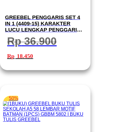
GREEBEL PENGGARIS SET 4
IN 1 (4409-15) KARAKTER
LUCU LENGKAP PENGGARIS
20CM SEGITIGA BUSUR
Rp
36.900
DERAJAT RULER SET 4409-15
Harga
Harga
aslinya
saat
Rp
18.450
adalah:
ini
Rp 36.900.
adalah:
Rp 18.450.
50%