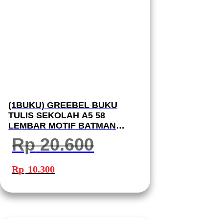
(1BUKU) GREEBEL BUKU
TULIS SEKOLAH A5 58
LEMBAR MOTIF BATMAN
(1PCS) GBBM 5802 I BUKU
Rp
20.600
TULIS GREEBEL
Harga
Harga
aslinya
saat
Rp
10.300
adalah:
ini
Rp 20.600.
adalah:
Rp 10.300.