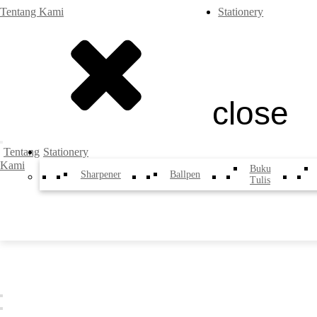
Tentang Kami
Stationery
close
Tentang
Stationery
Kami
Buku
Sharpener
Ballpen
Tulis