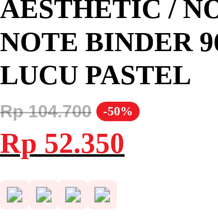
AESTHETIC / NO
NOTE BINDER 9
LUCU PASTEL
Rp
104.700
-50%
Harga
Harga
Rp
52.350
aslinya
saat
adalah:
ini
Rp 104.700.
adalah:
Rp 52.350.