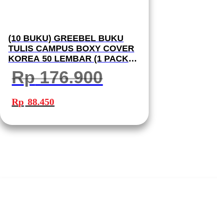
(10 BUKU) GREEBEL BUKU
TULIS CAMPUS BOXY COVER
KOREA 50 LEMBAR (1 PACK
10 BUKU) B5 50-2 SCHOOL
Rp
176.900
BOOK I BUKU TULIS GREEBEL
Harga
Harga
aslinya
saat
Rp
88.450
adalah:
ini
Rp 176.900.
adalah:
Rp 88.450.