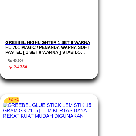
GREEBEL HIGHLIGHTER 1 SET 6 WARNA
HL-701 MAGIC / PENANDA WARNA SOFT
PASTEL [ 1 SET 6 WARNA ] STABILO
PASTEL
Rp
48.700
Harga
Harga
24.350
Rp
aslinya
saat
adalah:
ini
Rp 48.700.
adalah:
Rp 24.350.
50%