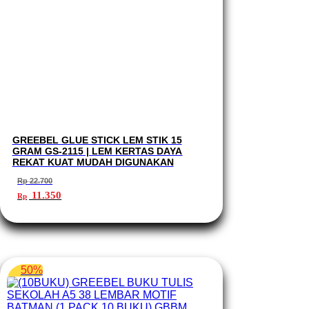
GREEBEL GLUE STICK LEM STIK 15
GRAM GS-2115 | LEM KERTAS DAYA
REKAT KUAT MUDAH DIGUNAKAN
Rp
22.700
Harga
Harga
11.350
Rp
aslinya
saat
adalah:
ini
Rp 22.700.
adalah:
Rp 11.350.
50%