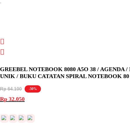
GREEBEL NOTEBOOK 8080 A5O 38 / AGENDA 
UNIK / BUKU CATATAN SPIRAL NOTEBOOK 8
Rp
64.100
-50%
Harga
Harga
Rp
32.050
aslinya
saat
adalah:
ini
Rp 64.100.
adalah:
Rp 32.050.