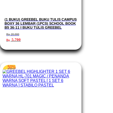
(1 BUKU) GREEBEL BUKU TULIS CAMPUS
BOXY 36 LEMBAR (1PCS) SCHOOL BOOK
B5 36-11 I BUKU TULIS GREEBEL
Rp
20.000
Harga
Harga
5.700
Rp
aslinya
saat
adalah:
ini
Rp 20.000.
adalah:
Rp 5.700.
50%