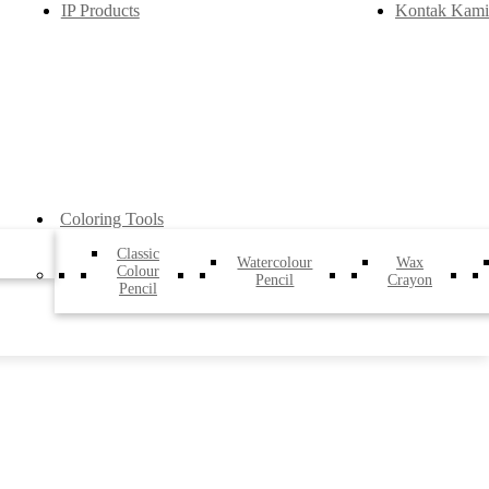
IP Products
Kontak Kami
Coloring Tools
Classic
Watercolour
Wax
Colour
Pencil
Crayon
Pencil