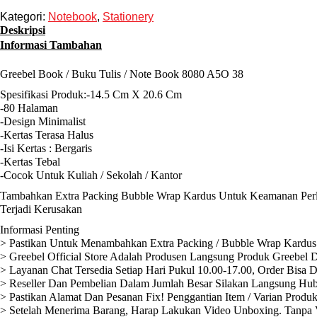
Kategori:
Notebook
,
Stationery
Deskripsi
Informasi Tambahan
Greebel Book / Buku Tulis / Note Book 8080 A5O 38
Spesifikasi Produk:-14.5 Cm X 20.6 Cm
-80 Halaman
-Design Minimalist
-Kertas Terasa Halus
-Isi Kertas : Bergaris
-Kertas Tebal
-Cocok Untuk Kuliah / Sekolah / Kantor
Tambahkan Extra Packing Bubble Wrap Kardus Untuk Keamanan Perli
Terjadi Kerusakan
Informasi Penting
> Pastikan Untuk Menambahkan Extra Packing / Bubble Wrap Kardus 
> Greebel Official Store Adalah Produsen Langsung Produk Greebel D
> Layanan Chat Tersedia Setiap Hari Pukul 10.00-17.00, Order Bisa 
> Reseller Dan Pembelian Dalam Jumlah Besar Silakan Langsung Hub
> Pastikan Alamat Dan Pesanan Fix! Penggantian Item / Varian Produ
> Setelah Menerima Barang, Harap Lakukan Video Unboxing. Tanpa V