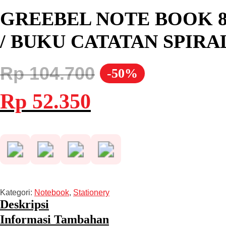
GREEBEL NOTE BOOK 80
/ BUKU CATATAN SPIR
Rp
104.700
-50%
Harga
Harga
Rp
52.350
aslinya
saat
adalah:
ini
Rp 104.700.
adalah:
Rp 52.350.
Kategori:
Notebook
,
Stationery
Deskripsi
Informasi Tambahan