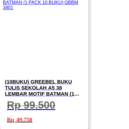
(10BUKU) GREEBEL BUKU
TULIS SEKOLAH A5 38
LEMBAR MOTIF BATMAN (1
PACK 10 BUKU) GBBM 3801
Rp
99.500
Harga
Harga
aslinya
saat
Rp
49.750
adalah:
ini
Rp 99.500.
adalah: