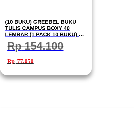
(10 BUKU) GREEBEL BUKU
TULIS CAMPUS BOXY 40
LEMBAR (1 PACK 10 BUKU) B5
40-7 SCHOOL BOOK I BUKU
Rp
154.100
TULIS GREEBEL
Harga
Harga
aslinya
saat
Rp
77.050
adalah:
ini
Rp 154.100.
adalah:
Rp 77.050.