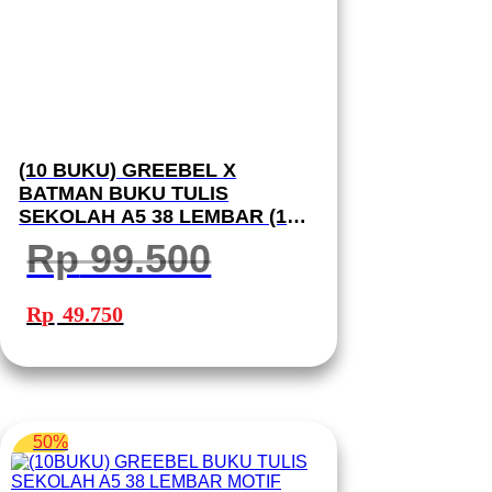
(10 BUKU) GREEBEL X
BATMAN BUKU TULIS
SEKOLAH A5 38 LEMBAR (1
PACK 10 BUKU) A5 GBBM 3802
Rp
99.500
BUKU TULIS GREEBEL
Harga
Harga
aslinya
saat
Rp
49.750
adalah:
ini
Rp 99.500.
adalah:
Rp 49.750.
50%