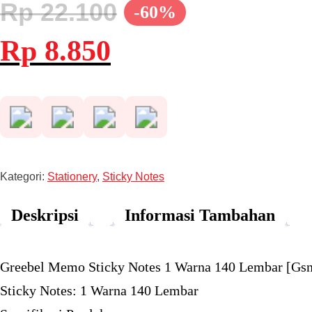
Rp
22.100
-60%
Harga
Harga
Rp
8.850
aslinya
saat
adalah:
ini
Rp 22.100.
adalah:
Rp 8.850.
Kategori:
Stationery
,
Sticky Notes
Deskripsi
Informasi Tambahan
Greebel Memo Sticky Notes 1 Warna 140 Lembar [Gs
Sticky Notes: 1 Warna 140 Lembar