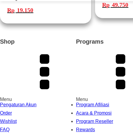
aslinya
sa
SET 4407-20
Harga
Harga
Rp
49.750
adalah:
ini
aslinya
saat
Rp 99.500.
ad
Rp
19.150
adalah:
ini
Rp
Rp 38.300.
adalah:
Rp 19.150.
Shop
Programs
Menu
Menu
Pengaturan Akun
Program Afiliasi
Order
Acara & Promosi
Wishlist
Program Reseller
FAQ
Rewards