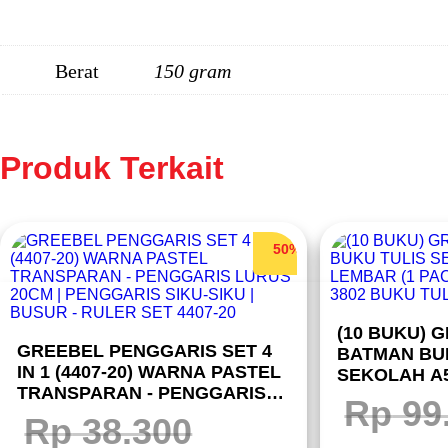
Berat
150 gram
Produk Terkait
50%
(10 BUKU) 
GREEBEL PENGGARIS SET 4
BATMAN BU
IN 1 (4407-20) WARNA PASTEL
SEKOLAH A5
TRANSPARAN - PENGGARIS
PACK 10 BU
Rp
99
LURUS 20CM | PENGGARIS
BUKU TULI
Rp
38.300
SIKU-SIKU | BUSUR - RULER
Harga
Ha