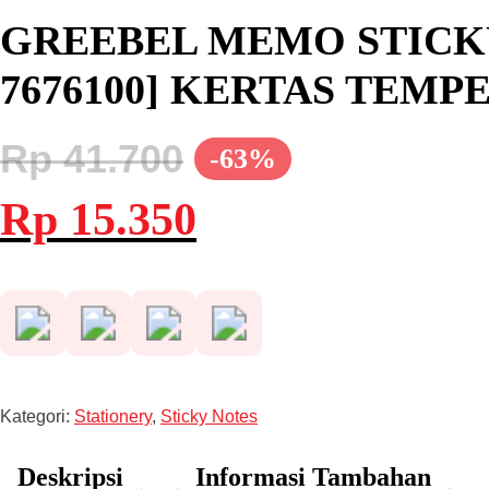
GREEBEL MEMO STICKY
7676100] KERTAS TEMP
Rp
41.700
-63%
Harga
Harga
Rp
15.350
aslinya
saat
adalah:
ini
Rp 41.700.
adalah:
Rp 15.350.
Kategori:
Stationery
,
Sticky Notes
Deskripsi
Informasi Tambahan