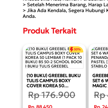
> Setelah Menerima Barang, Harap La
> Jika Ada Kendala, Segera Hubungi 
Anda.
Produk Terkait
50%
(10 BUKU) GREEBEL BUKU
GREEBE
TULIS CAMPUS BOXY
SET 6 
COVER KOREA 50
MAGIC
LEMBAR (1 PACK 10 BUKU)
WARNA 
Rp
176.900
Rp
B5 50-2 SCHOOL BOOK I
SET 6 
BUKU TULIS GREEBEL
PASTEL
Harga
Harga
aslinya
aslinya
Rp
88.450
Rp
24