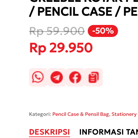
/ PENCIL CASE / 
Rp
59.900
-50%
Harga
Rp
29.950
Harga
aslinya
saat
adalah:
ini
Rp 59.900.
adalah:
Rp 29.950.
Kategori:
Pencil Case & Pensil Bag
,
Stationery
DESKRIPSI
INFORMASI T