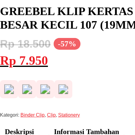
GREEBEL KLIP KERTAS 
BESAR KECIL 107 (19MM
Rp
18.500
-57%
Harga
Harga
Rp
7.950
aslinya
saat
adalah:
ini
Rp 18.500.
adalah:
Rp 7.950.
Kategori:
Binder Clip
,
Clip
,
Stationery
Deskripsi
Informasi Tambahan