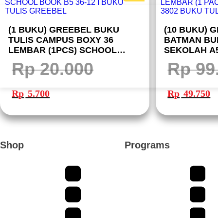
(1 BUKU) GREEBEL BUKU
(10 BUKU) 
TULIS CAMPUS BOXY 36
BATMAN BU
LEMBAR (1PCS) SCHOOL
SEKOLAH A5
BOOK B5 36-12 I BUKU TULIS
PACK 10 BU
Rp
20.000
Rp
99
GREEBEL
BUKU TULI
Harga
Harga
Harga
Ha
aslinya
saat
aslinya
sa
Rp
5.700
Rp
49.750
adalah:
ini
adalah:
ini
Rp 20.000.
adalah:
Rp 99.500.
ad
Rp 5.700.
Rp
Shop
Programs