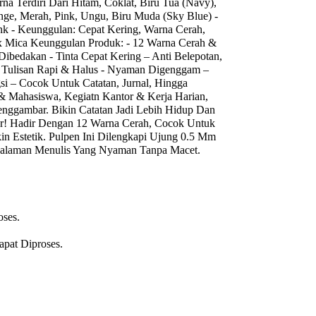
rna Terdiri Dari Hitam, Coklat, Biru Tua (Navy),
nge, Merah, Pink, Ungu, Biru Muda (Sky Blue) -
Ink - Keunggulan: Cepat Kering, Warna Cerah,
x Mica Keunggulan Produk: - 12 Warna Cerah &
bedakan - Tinta Cepat Kering – Anti Belepotan,
– Tulisan Rapi & Halus - Nyaman Digenggam –
i – Cocok Untuk Catatan, Jurnal, Hingga
 & Mahasiswa, Kegiatn Kantor & Kerja Harian,
enggambar. Bikin Catatan Jadi Lebih Hidup Dan
or! Hadir Dengan 12 Warna Cerah, Cocok Untuk
kin Estetik. Pulpen Ini Dilengkapi Ujung 0.5 Mm
galaman Menulis Yang Nyaman Tanpa Macet.
ses.
pat Diproses.