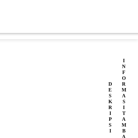
I
N
F
O
D
R
E
M
S
A
K
S
R
I
I
T
P
A
S
M
I
B
A