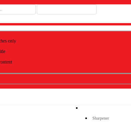
ches only
itle
content
Sharpener