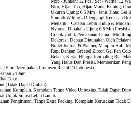
Mxp - Jumlah: 12 Pcs / Set - Warna: 12 Wa
Biru, Hijau Tua, Hijau Muda, Kuning, Ora
Ukuran Ujung: 0.5 Mm - Jenis Tinta: Gel 
Smooth Writing - Dilengkapi Kemasan Bo
Menarik – Catatan Lebih Hidup & Mudah Di
Nyaman Dipakai - Ujung 0.5 Mm Presisi 
Cocok Untuk Pemakaian Lama - Multifungs
Dekorasi. Dapaat Digunakan Oleh Pelajar
Bullet Journal & Planner, Maupun Hobi M
Rapi Dengan Greebel Zircon Gel Pen Col
Belajar, Kerja, Hingga Journaling Biar Ma
Yang Halus Dan Presisi, Memberikan Pen
cial Store Merupakan Produsen Resmi Di Indonesia.
esanan 24 Jam.
Chat Toko.
ut (Tidak Dapat Diubah).
ajuan Komplain. Komplain Tanpa Video Unboxing Tidak Dapat Dipro
at Untuk Solusi Lebih Lanjut.
an Pengiriman. Tanpa Extra Packing, Komplain Kerusakan Tidak Da