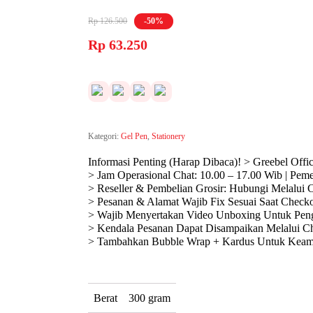
Rp
126.500
-50%
Harga
Harga
Rp
63.250
aslinya
saat
adalah:
ini
Rp 126.500.
adalah:
Rp 63.250.
Kategori:
Gel Pen
,
Stationery
Informasi Penting (Harap Dibaca)! > Greebel Offi
> Jam Operasional Chat: 10.00 – 17.00 Wib | Pem
> Reseller & Pembelian Grosir: Hubungi Melalui 
> Pesanan & Alamat Wajib Fix Sesuai Saat Checko
> Wajib Menyertakan Video Unboxing Untuk Peng
> Kendala Pesanan Dapat Disampaikan Melalui Ch
> Tambahkan Bubble Wrap + Kardus Untuk Keaman
Berat
300 gram