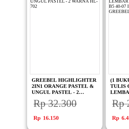
GREEBEL HIGHLIGHTER
(1 BU
2IN1 ORANGE PASTEL &
TULIS
UNGUL PASTEL - 2
LEMBA
WARNA HL-702
BOOK B
Rp
32.300
Rp
TULIS
Harga
Harga
Harga
aslinya
saat
aslinya
Rp
16.150
Rp
6.4
adalah:
ini
adalah:
Rp 32.300.
adalah:
Rp 22.20
Rp 16.150.