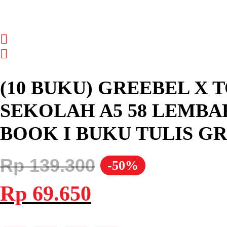
(10 BUKU) GREEBEL X
SEKOLAH A5 58 LEMBAR
BOOK I BUKU TULIS G
Rp
139.300
-50%
Harga
Harga
Rp
69.650
aslinya
saat
adalah:
ini
Rp 139.300.
adalah:
Rp 69.650.