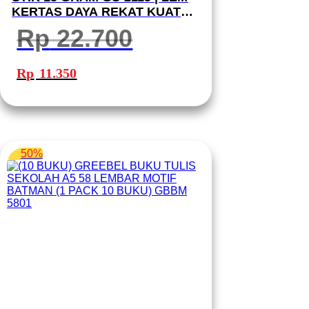
KERTAS DAYA REKAT KUAT
MUDAH DIGUNAKAN
Rp
22.700
Harga
Harga
aslinya
saat
Rp
11.350
adalah:
ini
Rp 22.700.
adalah:
Rp 11.350.
50%