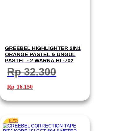
GREEBEL HIGHLIGHTER 2IN1
ORANGE PASTEL & UNGUL
PASTEL - 2 WARNA HL-702
Rp
32.300
Harga
Harga
aslinya
saat
Rp
16.150
adalah:
ini
Rp 32.300.
adalah:
Rp 16.150.
62%