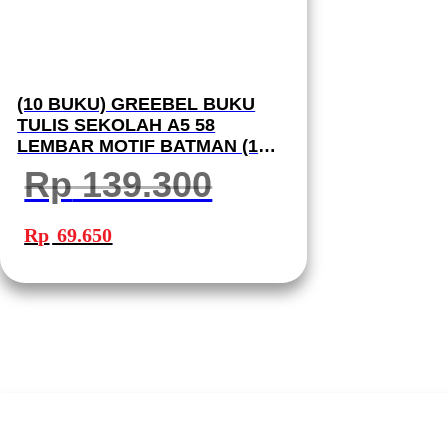
(10 BUKU) GREEBEL BUKU
TULIS SEKOLAH A5 58
LEMBAR MOTIF BATMAN (1
PACK 10 BUKU) GBBM 5801
Rp
139.300
Harga
Harga
aslinya
saat
Rp
69.650
adalah:
ini
Rp 139.300.
adalah:
Rp 69.650.