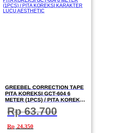
GREEBEL CORRECTION TAPE
PITA KOREKSI GCT-604 6
METER (1PCS) / PITA KOREKSI
KARAKTER LUCU AESTHETIC
Rp
63.700
Harga
Harga
aslinya
saat
Rp
24.350
adalah:
ini
Rp 63.700.
adalah: