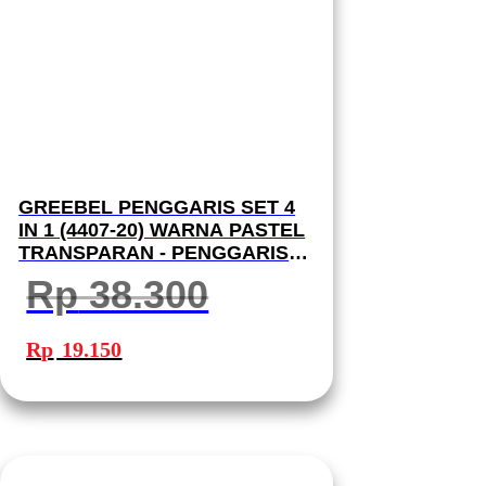
GREEBEL PENGGARIS SET 4
IN 1 (4407-20) WARNA PASTEL
TRANSPARAN - PENGGARIS
LURUS 20CM | PENGGARIS
Rp
38.300
SIKU-SIKU | BUSUR - RULER
SET 4407-20
Harga
Harga
aslinya
saat
Rp
19.150
adalah:
ini
Rp 38.300.
adalah:
Rp 19.150.