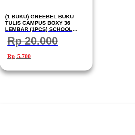
(1 BUKU) GREEBEL BUKU
TULIS CAMPUS BOXY 36
LEMBAR (1PCS) SCHOOL
BOOK B5 36-12 I BUKU TULIS
Rp
20.000
GREEBEL
Harga
Harga
aslinya
saat
Rp
5.700
adalah:
ini
Rp 20.000.
adalah:
Rp 5.700.