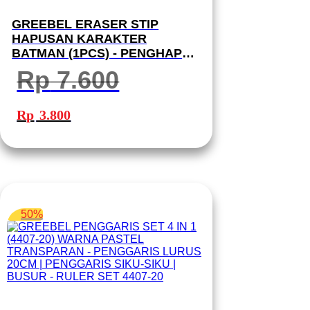
GREEBEL ERASER STIP
HAPUSAN KARAKTER
BATMAN (1PCS) - PENGHAPUS
PENSIL GBBM-B40
Rp
7.600
Harga
Harga
aslinya
saat
Rp
3.800
adalah:
ini
Rp 7.600.
adalah:
Rp 3.800.
50%