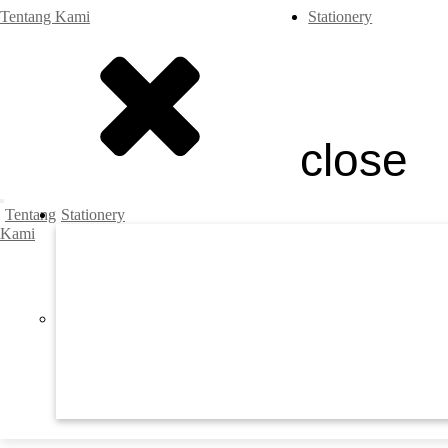
Tentang Kami
Stationery
close
Tentang
Stationery
Kami
Previous