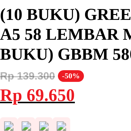
(10 BUKU) GRE
A5 58 LEMBAR 
BUKU) GBBM 58
Rp
139.300
-50%
Harga
Harga
Rp
69.650
aslinya
saat
adalah:
ini
Rp 139.300.
adalah:
Rp 69.650.