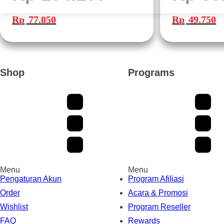
Harga
Harga
Harga
Ha
aslinya
saat
aslinya
sa
Rp
77.050
Rp
49.750
adalah:
ini
adalah:
ini
Rp 154.100.
adalah:
Rp 99.500.
ad
Rp 77.050.
Rp
Shop
Programs
Menu
Menu
Pengaturan Akun
Program Afiliasi
Order
Acara & Promosi
Wishlist
Program Reseller
FAQ
Rewards