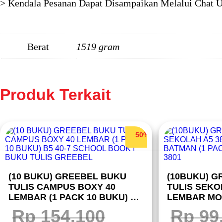
> Kendala Pesanan Dapat Disampaikan Melalui Chat Un
Berat
1519 gram
Produk Terkait
50%
(10 BUKU) GREEBEL BUKU
(10BUKU) 
TULIS CAMPUS BOXY 40
TULIS SEKO
LEMBAR (1 PACK 10 BUKU) B5
LEMBAR MOT
40-7 SCHOOL BOOK I BUKU
PACK 10 BU
Rp
154.100
Rp
99
TULIS GREEBEL