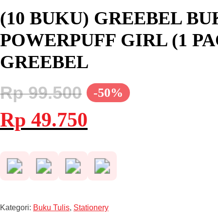
(10 BUKU) GREEBEL BU
POWERPUFF GIRL (1 PAC
GREEBEL
Rp
99.500
-50%
Harga
Harga
Rp
49.750
aslinya
saat
adalah:
ini
Rp 99.500.
adalah:
Rp 49.750.
Kategori:
Buku Tulis
,
Stationery