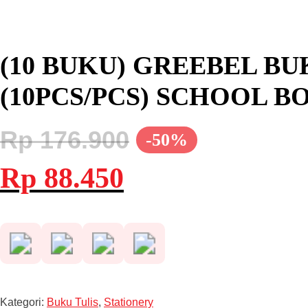
(10 BUKU) GREEBEL BU
(10PCS/PCS) SCHOOL B
Rp
176.900
-50%
Harga
Harga
Rp
88.450
aslinya
saat
adalah:
ini
Rp 176.900.
adalah:
Rp 88.450.
Kategori:
Buku Tulis
,
Stationery