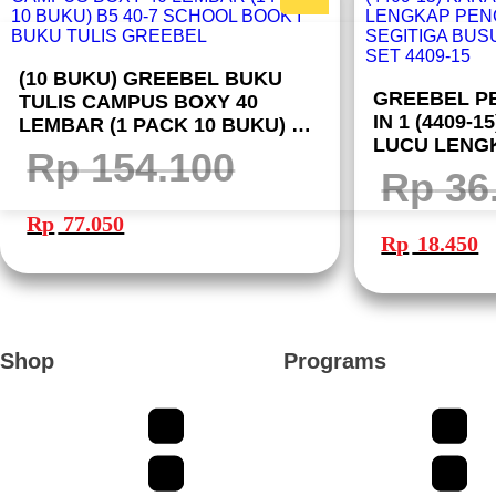
(10 BUKU) GREEBEL BUKU
GREEBEL P
TULIS CAMPUS BOXY 40
IN 1 (4409-
LEMBAR (1 PACK 10 BUKU) B5
LUCU LENG
40-7 SCHOOL BOOK I BUKU
Rp
154.100
20CM SEGIT
TULIS GREEBEL
Rp
36
DERAJAT RU
Harga
Harga
aslinya
saat
Harga
Ha
Rp
77.050
adalah:
ini
aslinya
sa
Rp 154.100.
adalah:
Rp
18.450
adalah:
ini
Rp 77.050.
Rp 36.900.
ad
Rp
Shop
Programs