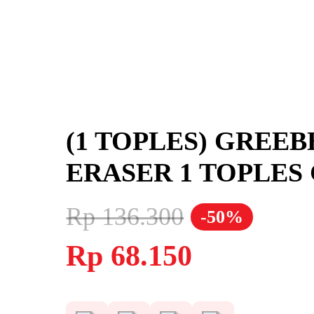
(1 TOPLES) GREEB
ERASER 1 TOPLES 
Rp
136.300
-50%
Harga
Harga
Rp
68.150
aslinya
saat
adalah:
ini
Rp 136.300.
adalah:
Rp 68.150.