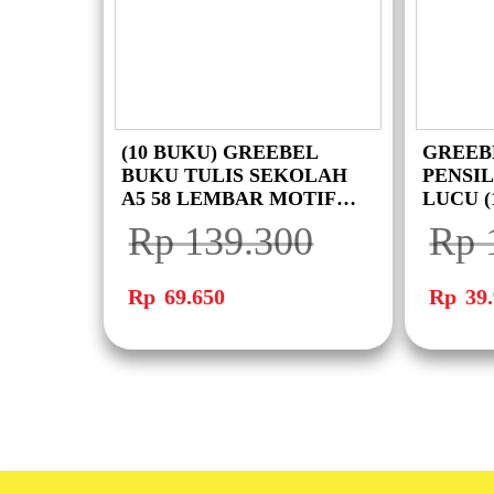
(10 BUKU) GREEBEL
GREEB
BUKU TULIS SEKOLAH
PENSI
A5 58 LEMBAR MOTIF
LUCU (
BATMAN (1 PACK 10
PENCIL
Rp
139.300
Rp
BUKU) GBBM 5801
Harga
Harga
Harga
aslinya
saat
aslinya
Rp
69.650
Rp
39.
adalah:
ini
adalah:
Rp 139.300.
adalah:
Rp 106.5
Rp 69.650.