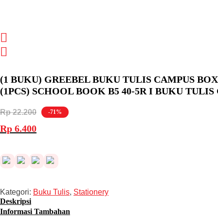
(1 BUKU) GREEBEL BUKU TULIS CAMPUS BOX
(1PCS) SCHOOL BOOK B5 40-5R I BUKU TULI
Rp
22.200
-71%
Harga
Harga
Rp
6.400
aslinya
saat
adalah:
ini
Rp 22.200.
adalah:
Rp 6.400.
Kategori:
Buku Tulis
,
Stationery
Deskripsi
Informasi Tambahan