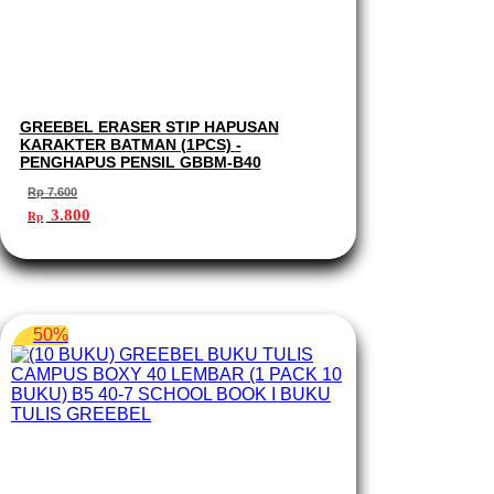
GREEBEL ERASER STIP HAPUSAN
KARAKTER BATMAN (1PCS) -
PENGHAPUS PENSIL GBBM-B40
Rp
7.600
Harga
Harga
3.800
Rp
aslinya
saat
adalah:
ini
Rp 7.600.
adalah:
Rp 3.800.
50%