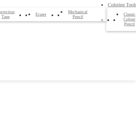
Coloring Tool
rrection
Mechanical
Eraser
Classic
Tape
Pencil
Colour
Pencil