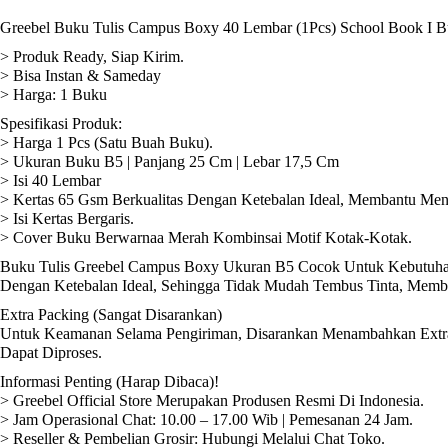
Greebel Buku Tulis Campus Boxy 40 Lembar (1Pcs) School Book I B
> Produk Ready, Siap Kirim.
> Bisa Instan & Sameday
> Harga: 1 Buku
Spesifikasi Produk:
> Harga 1 Pcs (Satu Buah Buku).
> Ukuran Buku B5 | Panjang 25 Cm | Lebar 17,5 Cm
> Isi 40 Lembar
> Kertas 65 Gsm Berkualitas Dengan Ketebalan Ideal, Membantu Menc
> Isi Kertas Bergaris.
> Cover Buku Berwarnaa Merah Kombinsai Motif Kotak-Kotak.
Buku Tulis Greebel Campus Boxy Ukuran B5 Cocok Untuk Kebutuhan 
Dengan Ketebalan Ideal, Sehingga Tidak Mudah Tembus Tinta, Memb
Extra Packing (Sangat Disarankan)
Untuk Keamanan Selama Pengiriman, Disarankan Menambahkan Extra 
Dapat Diproses.
Informasi Penting (Harap Dibaca)!
> Greebel Official Store Merupakan Produsen Resmi Di Indonesia.
> Jam Operasional Chat: 10.00 – 17.00 Wib | Pemesanan 24 Jam.
> Reseller & Pembelian Grosir: Hubungi Melalui Chat Toko.