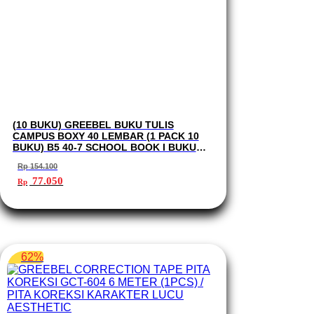
(10 BUKU) GREEBEL BUKU TULIS
CAMPUS BOXY 40 LEMBAR (1 PACK 10
BUKU) B5 40-7 SCHOOL BOOK I BUKU
TULIS GREEBEL
Rp
154.100
Harga
Harga
77.050
Rp
aslinya
saat
adalah:
ini
Rp 154.100.
adalah:
Rp 77.050.
62%