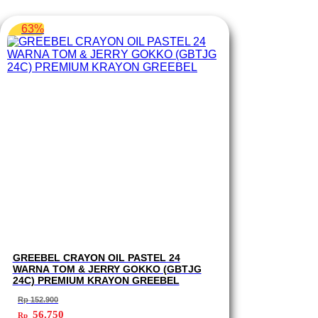
63%
GREEBEL CRAYON OIL PASTEL 24
WARNA TOM & JERRY GOKKO (GBTJG
24C) PREMIUM KRAYON GREEBEL
Rp
152.900
Harga
Harga
56.750
Rp