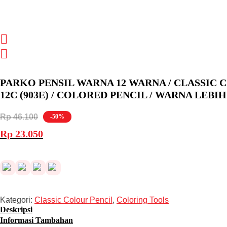
PARKO PENSIL WARNA 12 WARNA / CLASSIC 
12C (903E) / COLORED PENCIL / WARNA LEBI
Rp
46.100
-50%
Harga
Harga
Rp
23.050
aslinya
saat
adalah:
ini
Rp 46.100.
adalah:
Rp 23.050.
Kategori:
Classic Colour Pencil
,
Coloring Tools
Deskripsi
Informasi Tambahan