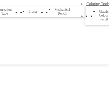
Coloring Tool
rrection
Mechanical
Eraser
Classic
Tape
Pencil
Colour
Pencil