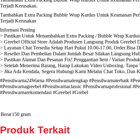
Terjadi Kerusakan.
Tambahkan Extra Packing Bubble Wrap Kardus Untuk Keamanan Perli
Terjadi Kerusakan
Informasi Penting
> Pastikan Untuk Menambahkan Extra Packing / Bubble Wrap Kardus 
> Greebel Official Store Adalah Produsen Langsung Produk Greebel D
> Layanan Chat Tersedia Setiap Hari Pukul 10.00-17.00, Order Bisa 
> Reseller Dan Pembelian Dalam Jumlah Besar Silakan Langsung Hub
> Pastikan Alamat Dan Pesanan Fix! Penggantian Item / Varian Produ
> Setelah Menerima Barang, Harap Lakukan Video Unboxing. Tanpa V
> Jika Ada Kendala, Segera Hubungi Kami Melalui Chat Toko, Dan 
#Pensilwarna24Warna #Pensilwarnalengkap #Pensilwarnaterbaik #Pen
#Pensilwarnagreebel #Pensilwarnaclassic #Pensilwarnaprofesional #P
#Pensilwarnarekomendasi #Greebel #Grebel
Berat
150 gram
Produk Terkait