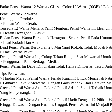
Parko Pensil Warna 12 Warna / Classic Color 12 Warna (903E) / Color
Pensil Warna-12 Warna
Keunggulan Produk:
> Pilihan Warna Cerah:
Tersedia 12 Warna Menarik Yang Membuat Pensil Warna Ini Ideal Unt
> Desain Hexagonal Klasik:
Badan Pensil Warna Berbentuk Hexagonal Seperti Pensil Pada Umu
> Lead Kokoh Dan Aman:
Lead Pensil Warna Berukuran 2.8 Mm Yang Kokoh, Tidak Mudah Patah
> Hasil Warna Pekat:
Dengan Pensil Warna Ini, Cukup Tekan Ringan Saat Mewarnai Untuk
> Penggunaan Pada Berbagai Media:
Pensil Warna Ini Dapat Digunakan Tidak Hanya Di Kertas, Tetapi Ju
Tips Perawatan:
> Hindari Meraut Pensil Warna Terlalu Runcing Untuk Mencegah Pat
> Gunakan Teknik Mewarnai Dengan Garis Pendek Atau Gerakan Meli
Greebel Pensil Warna Atau Colored Pencil Adalah Solusi Terbaik Un
Yang Menyenangkan!
Greebel Pensil Warna Atau Colored Pencil Hadir Dengan 12 Piliha
Hingga Dewasa. Dengan Kualitas Unggul, Pensil Warna Ini Menjadi 
Tambahkan Extra Packing Bubble Wrap Kardus Untuk Keamanan Perli