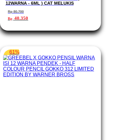
12WARNA - 6ML ) CAT MELUKIS
Rp
80.700
Harga
Harga
40.350
Rp
aslinya
saat
adalah:
ini
Rp 80.700.
adalah:
Rp 40.350.
61%