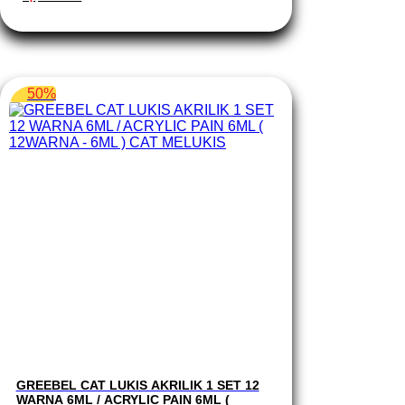
aslinya
saat
adalah:
ini
Rp 152.900.
adalah:
Rp 56.750.
50%
GREEBEL CAT LUKIS AKRILIK 1 SET 12
WARNA 6ML / ACRYLIC PAIN 6ML (