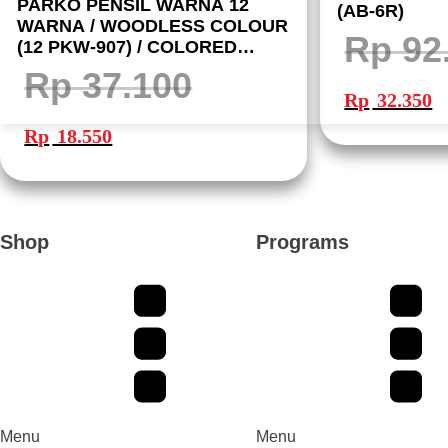
PARKO PENSIL WARNA 12
(AB-6R)
WARNA / WOODLESS COLOUR
Rp
92
(12 PKW-907) / COLORED
PENCIL / WARNA LEBIH NYATA
Rp
37.100
Harga
Ha
aslinya
sa
Rp
32.350
adalah:
ini
Harga
Harga
Rp 92.700.
ad
aslinya
saat
Rp
Rp
18.550
adalah:
ini
Rp 37.100.
adalah:
Rp 18.550.
Shop
Programs
Menu
Menu