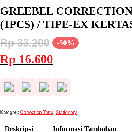
GREEBEL CORRECTION 
(1PCS) / TIPE-EX KER
Rp
33.200
-50%
Harga
Harga
Rp
16.600
aslinya
saat
adalah:
ini
Rp 33.200.
adalah:
Rp 16.600.
Kategori:
Correction Tape
,
Stationery
Deskripsi
Informasi Tambahan