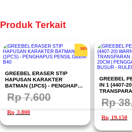
Produk Terkait
50%
GREEBEL ERASER STIP
GREEBEL P
HAPUSAN KARAKTER
IN 1 (4407-
BATMAN (1PCS) - PENGHAPUS
TRANSPARA
PENSIL GBBM-B40
Rp
7.600
LURUS 20CM
Rp
38
SIKU-SIKU |
Harga
Harga
aslinya
saat
SET 4407-20
Harga
Ha
Rp
3.800
adalah:
ini
aslinya
sa
Rp 7.600.
adalah:
Rp
19.150
adalah:
ini
Rp 3.800.
Rp 38.300.
ad
Rp