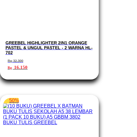
GREEBEL HIGHLIGHTER 2IN1 ORANGE
PASTEL & UNGUL PASTEL - 2 WARNA HL-
702
Rp
32.300
Harga
Harga
16.150
Rp
aslinya
saat
adalah:
ini
Rp 32.300.
adalah:
Rp 16.150.
50%