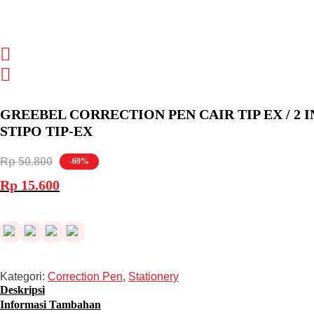
GREEBEL CORRECTION PEN CAIR TIP EX / 2 IN 
STIPO TIP-EX
Rp
50.800
-69%
Harga
Harga
Rp
15.600
aslinya
saat
adalah:
ini
Rp 50.800.
adalah:
Rp 15.600.
Kategori:
Correction Pen
,
Stationery
Deskripsi
Informasi Tambahan