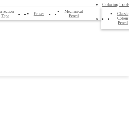
Coloring Tool
rrection
Mechanical
Eraser
Classic
Tape
Pencil
Colour
Pencil