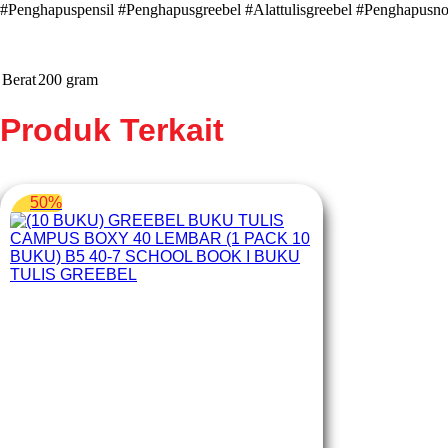
#Penghapuspensil #Penghapusgreebel #Alattulisgreebel #Penghapusn
Berat
200 gram
Produk Terkait
50%