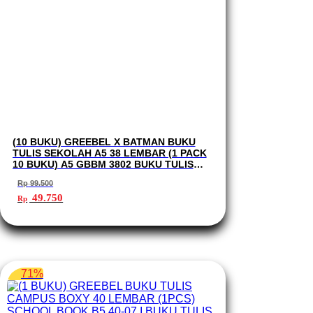
(10 BUKU) GREEBEL X BATMAN BUKU
TULIS SEKOLAH A5 38 LEMBAR (1 PACK
10 BUKU) A5 GBBM 3802 BUKU TULIS
GREEBEL
Rp
99.500
Harga
Harga
49.750
Rp
aslinya
saat
adalah:
ini
Rp 99.500.
adalah:
Rp 49.750.
71%