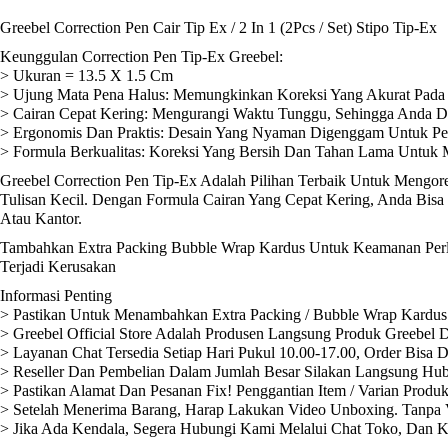
Greebel Correction Pen Cair Tip Ex / 2 In 1 (2Pcs / Set) Stipo Tip-Ex
Keunggulan Correction Pen Tip-Ex Greebel:
> Ukuran = 13.5 X 1.5 Cm
> Ujung Mata Pena Halus: Memungkinkan Koreksi Yang Akurat Pada T
> Cairan Cepat Kering: Mengurangi Waktu Tunggu, Sehingga Anda D
> Ergonomis Dan Praktis: Desain Yang Nyaman Digenggam Untuk P
> Formula Berkualitas: Koreksi Yang Bersih Dan Tahan Lama Untuk 
Greebel Correction Pen Tip-Ex Adalah Pilihan Terbaik Untuk Mengor
Tulisan Kecil. Dengan Formula Cairan Yang Cepat Kering, Anda Bi
Atau Kantor.
Tambahkan Extra Packing Bubble Wrap Kardus Untuk Keamanan Perli
Terjadi Kerusakan
Informasi Penting
> Pastikan Untuk Menambahkan Extra Packing / Bubble Wrap Kardus 
> Greebel Official Store Adalah Produsen Langsung Produk Greebel D
> Layanan Chat Tersedia Setiap Hari Pukul 10.00-17.00, Order Bisa 
> Reseller Dan Pembelian Dalam Jumlah Besar Silakan Langsung Hub
> Pastikan Alamat Dan Pesanan Fix! Penggantian Item / Varian Produ
> Setelah Menerima Barang, Harap Lakukan Video Unboxing. Tanpa V
> Jika Ada Kendala, Segera Hubungi Kami Melalui Chat Toko, Dan 