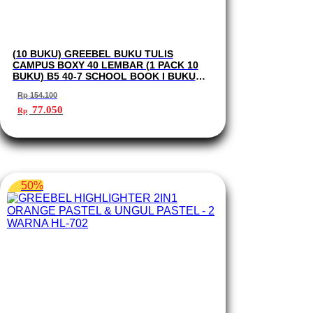
(10 BUKU) GREEBEL BUKU TULIS
CAMPUS BOXY 40 LEMBAR (1 PACK 10
BUKU) B5 40-7 SCHOOL BOOK I BUKU
TULIS GREEBEL
Rp
154.100
Harga
Harga
77.050
Rp
aslinya
saat
adalah:
ini
Rp 154.100.
adalah:
Rp 77.050.
50%