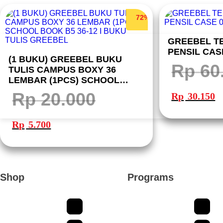
72%
GREEBEL TE
PENSIL CASE
(1 BUKU) GREEBEL BUKU
Rp
60
TULIS CAMPUS BOXY 36
LEMBAR (1PCS) SCHOOL
Harga
Ha
BOOK B5 36-12 I BUKU TULIS
aslinya
sa
Rp
20.000
Rp
30.150
adalah:
ini
GREEBEL
Rp 60.300.
ad
Rp
Harga
Harga
aslinya
saat
Rp
5.700
adalah:
ini
Rp 20.000.
adalah:
Rp 5.700.
Shop
Programs