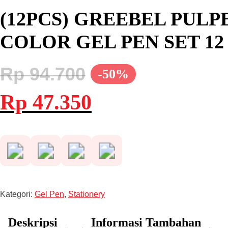
(12PCS) GREEBEL PULP
COLOR GEL PEN SET 1
Rp
94.700
-50%
Harga
Harga
Rp
47.350
aslinya
saat
adalah:
ini
Rp 94.700.
adalah:
Rp 47.350.
Kategori:
Gel Pen
,
Stationery
Deskripsi
Informasi Tambahan